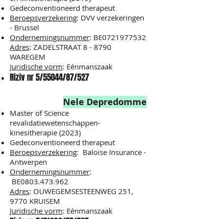
Gedeconventioneerd therapeut
Beroepsverzekering
: DVV verzekeringen
- Brussel
Ondernemingsnummer
: BE0721977532
Adres
: ZADELSTRAAT 8 - 8790
WAREGEM
Juridische vorm
: Eénmanszaak
Riziv nr 5/55044/87/527
Nele Depredomme
Maste
r of Science
revalidatiewetenschappen-
kinesitherapie (2023)
Gedeconventioneerd therapeut
Beroepsverzekering
:
Baloise Insurance -
Antwerpen
Ondernemingsnummer
:
BE0803.473.962
Adres
: OUWEGEMSESTEENWEG 251,
9770 KRUISEM
Juridische vorm
: Eénmanszaak