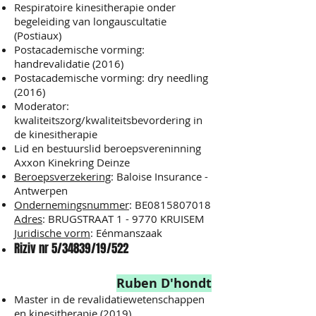
Respiratoire kinesitherapie onder
begeleiding van longauscultatie
(Postiaux)
Postacademische vorming:
handrevalidatie (2016)
Postacademische vorming: dry needling
(2016)
Moderator:
kwaliteitszorg/kwaliteitsbevordering in
de kinesitherapie
Lid en bestuurslid beroepsvereninning
Axxon Kinekring Deinze
Beroepsverzekering
: Baloise Insurance -
Antwerpen
Ondernemingsnummer
: BE0815807018
Adres
: BRUGSTRAAT 1 - 9770 KRUISEM
Juridische vorm
: Eénmanszaak
Riziv nr 5/34839/
19/522
Ruben D'hondt
Master in de revalidatiewetenschappen
en kinesitherapie (2019)