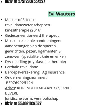
Riziv nr 5/51293/55/527
Evi Wauters
Master of Science
revalidatiewetenschappen-
kinesitherapie (2016)
Gedeconventioneerd therapeut
Musculoskeletale aandoeningen:
aandoeningen van de spieren,
gewrichten, pezen, ligamenten &
zenuwen (specialiteit knie en enkel)
Dry needling (myofasciale therapie)
Cardiale revalidatie
Beroepsverzekering
: Ag Insurance
Ondernemingsnummer
:
BE0769925424
Adres
: KORENBLOEMLAAN 37a, 9700
BEVERE
Juridische vorm
: vennootschap
Riziv nr
55406103
/527