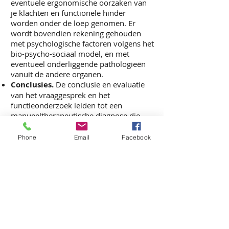
eventuele ergonomische oorzaken van
je klachten en functionele hinder
worden onder de loep genomen. Er
wordt bovendien rekening gehouden
met psychologische factoren volgens het
bio-psycho-sociaal model, en met
eventueel onderliggende pathologieën
vanuit de andere organen.
Conclusies.
De conclusie en evaluatie
van het vraaggesprek en het
functieonderzoek leiden tot een
manueeltherapeutische diagnose die
een verklarende omschrijving is van je
beklemmingen en je
Phone
Email
Facebook
gezondheidsproblemen. Deze
omschrijving vormt de basis voor een
deskundige en verantwoorde
behandeling. Eventueel volgt er overleg
met de arts voor aanvullend onderzoek
(RX, medische beeldvorming,...). Het
manueeltherapeutisch onderzoek is dan
ook uitermate geschikt als aanvulling
van de artsendiagnose.